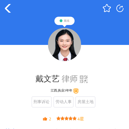
戴文艺
律师
江西,执业3年年
刑事诉讼
劳动人事
房屋土地
2
4星