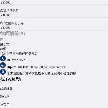
￥8,000
房屋租赁官司
￥8,000
P2P理财纠纷诉讼
￥8,000
律师解答(
5
)
问
戴文艺
帮朋友转接资金
律师
答
北京市中银南昌律师事务所
基于你从朋友那得知的部分事实，作出以下初步的假定与判断，要得到专业的
183****7972
判断，还是需要你这边提供进一步的事实以及收到的相关文书。 他的同学可能
涉嫌挪用公款罪，你的朋友是否承担责任，主要要看你朋友是否明知是公款，
https://3484160510894080.haolvshi.com.cn
是否从中获利。 你朋友说不知道这两百万的来源这个说法还是有待证实，按照
江西南昌市红谷滩区凤凰中大道1869号中银律师楼
常理来说，大额资金进入，一般都是为问对方的。 如果你朋友明知是公款，还
找TA互动
从中获利的话，可能会构成共犯，要承担刑事责任的。 以上判断仅供参考。
...
展开
已是好友
用户：匿名
司法程序
|
2024-01-24 00:45:03
问
送心意
单亲家庭子女转户口影响遗产继承吗？
补费用
答