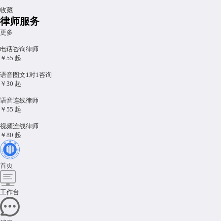
你的财产继承权和你的户口关系不大。你爸还在呢，你不是你爷爷奶奶的第一
收藏
顺位继承人，等你爸继承了什么，你再和你兄弟们对你爸的财产进行分割。但
律师服务
是你爸如果继承的是农村宅基地，你的户口迁出去了，确实存在一点问题，就
更多
是你不是村集体成员了，你可能继承不了，如果你继承了，你的下一代不能继
承了。
...展开
电话咨询律师
￥55
起
用户：匿名
财产继承
|
2024-01-18 11:43:42
问
语音图文1对1咨询
法律主体关系问题
￥30
起
答
语音连线律师
1.因没有看到两份协议，仅从你的表述内容，你公司和中铁W局签订的合同是
￥55
起
约束双方的，合同单价条款对他是有效力，中铁W局应当按照双方签订的合同
条款支付工程款。 2.但是为何会有两份协议，另一份签订的时间在先？你是中
视频连线律师
途接手的吗？ 具体合不合法，还是要过协议内容才知道。
￥80
起
用户：匿名
其他
|
2024-01-18 11:58:58
问
申请缓刑
首页
答
如果涉案金额23是银行流水金额，不是获利金额，缓刑的空间是有的。 你是在
工作台
哪被起诉的，有没有认罪认罚、自首情节？
用户：匿名
其他
|
2024-01-10 12:46:34
问